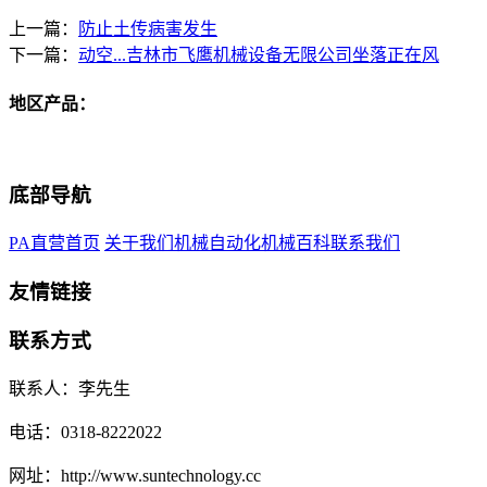
上一篇：
防止土传病害发生
下一篇：
动空...吉林市飞鹰机械设备无限公司坐落正在风
地区产品：
底部导航
PA直营首页
关于我们
机械自动化
机械百科
联系我们
友情链接
联系方式
联系人：李先生
电话：0318-8222022
网址：http://www.suntechnology.cc