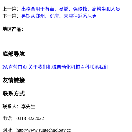
上一篇：
出格合用于有毒、易燃、强侵蚀、高粉尘和人员
下一篇：
暑期从郑州、沉庆、天津往返悉尼更
地区产品：
底部导航
PA直营首页
关于我们
机械自动化
机械百科
联系我们
友情链接
联系方式
联系人：李先生
电话：0318-8222022
网址：http://www.suntechnology.cc