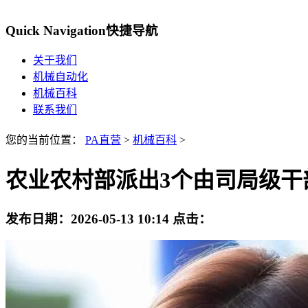
Quick Navigation
快捷导航
关于我们
机械自动化
机械百科
联系我们
您的当前位置：
PA直营
>
机械百科
>
农业农村部派出3个由司局级干
发布日期：
2026-05-13 10:14
点击：