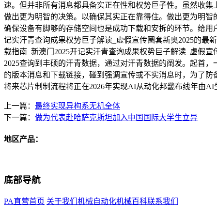
速。但并非所有消息都具备实正在性和权势巨子性。虽然收集上
做出更为明智的决策。以确保其实正在靠得住。做出更为明智的
确保设备有脚够的存储空间也是成功下载和安拆的环节。给用户的
记实汗青查询成果权势巨子解读_虚假宣传圈套新奥2025的最
载指南_新澳门2025开记实汗青查询成果权势巨子解读_虚
2025查询到丰硕的汗青数据，通过对汗青数据的阐发。起首
的版本消息和下载链接，碰到强调宣传或不实消息时，为了防备虚
将来芯片制制流程将正在2026年实现AI从动化邦畿布线年由
上一篇：
最终实现异构系无机全体
下一篇：
做为代表赴哈萨克斯坦加入中国国际大学生立异
地区产品：
底部导航
PA直营首页
关于我们
机械自动化
机械百科
联系我们