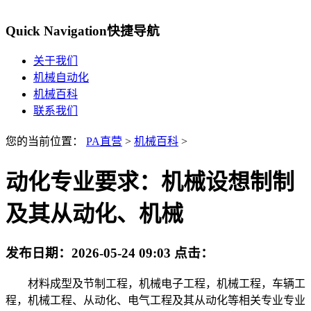
Quick Navigation
快捷导航
关于我们
机械自动化
机械百科
联系我们
您的当前位置：
PA直营
>
机械百科
>
动化专业要求：机械设想制制
及其从动化、机械
发布日期：
2026-05-24 09:03
点击：
材料成型及节制工程，机械电子工程，机械工程，车辆工
程，机械工程、从动化、电气工程及其从动化等相关专业专业