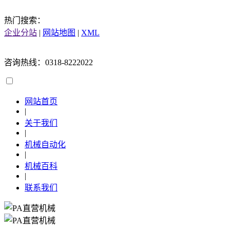
热门搜索：
企业分站
|
网站地图
|
XML
咨询热线：0318-8222022
网站首页
|
关于我们
|
机械自动化
|
机械百科
|
联系我们