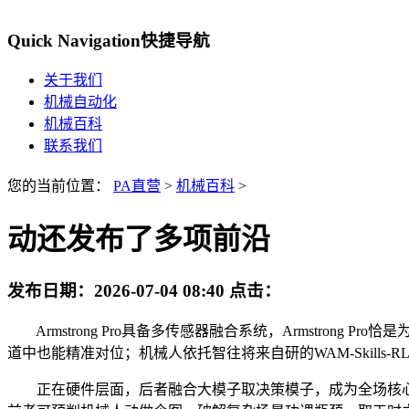
Quick Navigation
快捷导航
关于我们
机械自动化
机械百科
联系我们
您的当前位置：
PA直营
>
机械百科
>
动还发布了多项前沿
发布日期：
2026-07-04 08:40
点击：
Armstrong Pro具备多传感器融合系统，Armstrong
道中也能精准对位；机械人依托智往将来自研的WAM-Skills
正在硬件层面，后者融合大模子取决策模子，成为全场核心。