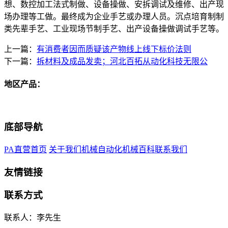
想、数控加工法式制做、设备操做、安拆调试及维修、出产现
场办理等工做。最终成为企业手艺或办理人员。沉点培育制制
类先辈手艺、工业现场节制手艺、出产设备操做调试手艺等。
上一篇：
有消费者因而质疑该产物线上线下标价法则
下一篇：
拆材料及成品发卖；河北百拓从动化科技无限公
地区产品：
底部导航
PA直营首页
关于我们
机械自动化
机械百科
联系我们
友情链接
联系方式
联系人：李先生