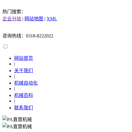
热门搜索：
企业分站
|
网站地图
|
XML
咨询热线：0318-8222022
网站首页
|
关于我们
|
机械自动化
|
机械百科
|
联系我们