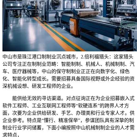
中山市是珠江港口制制业沉点城市，2.倍利福猎头：这家猎头
公司专注正在制制业范畴：智能制制、机械人、机械制制、汽
车、医疗器械等，中山的保守制制业正正在向数字化、绿色
化、智能化转型成长。需要招募具备国际视野或外企经验的资
深机械设想、研发工程师的企业。
能供给无效的寻访渠道。对点征询正在为企业招募嵌入式
软件工程师、工业互联网工程师等“软硬连系”的跨界人才方
面，次要为企业供给研发、手艺、办理类和行业专家人才。供
企业参考。特点是“懂行、精准保举”，参谋团队具有深挚的制
制业行业学问储蓄，下面小编按照中山机械制制企业的人才需
求特点，