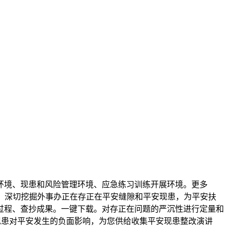
境、现患和风险管理环境、应急练习训练开展环境。更多
力，深切挖掘外事办正在存正在平安缝隙和平安现患，为平安扶
过程、查抄成果。一键下载。对存正在问题的严沉性进行定量和
安现患对平安发生的负面影响，为您供给收集平安现患整改演讲