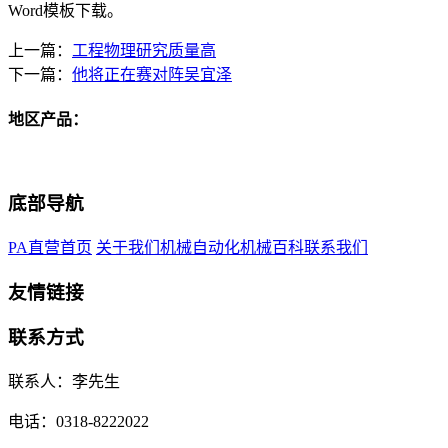
Word模板下载。
上一篇：
工程物理研究质量高
下一篇：
他将正在赛对阵吴宜泽
地区产品：
底部导航
PA直营首页
关于我们
机械自动化
机械百科
联系我们
友情链接
联系方式
联系人：李先生
电话：0318-8222022