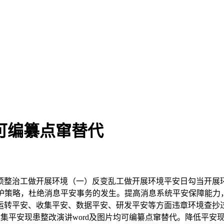
均可编纂点窜替代
整治工做开展环境（一）反变乱工做开展环境平安日勾当开展环
防护策略，杜绝消息平安事务的发生。提高消息系统平安保障能
运转平安、收集平安、数据平安、研发平安等方面违章环境查抄
，收集平安现患整改演讲word及图片均可编纂点窜替代。降低平