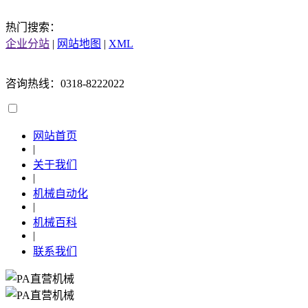
热门搜索：
企业分站
|
网站地图
|
XML
咨询热线：0318-8222022
网站首页
|
关于我们
|
机械自动化
|
机械百科
|
联系我们