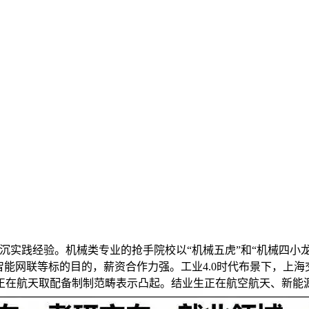
实践经验。机械类专业的抢手院校以“机械五虎”和“机械四小龙
智能网联等标的目的，薪资合作力强。工业4.0时代布景下，上
正在航天取配备制制范畴表示凸起。结业生正在航空航天、新能