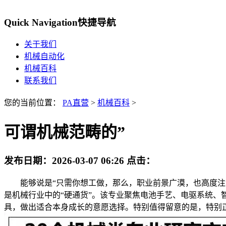
Quick Navigation
快捷导航
关于我们
机械自动化
机械百科
联系我们
您的当前位置：
PA直营
>
机械百科
>
可谓机械范畴的”
发布日期：
2026-03-07 06:26
点击：
能够说是“只需你想工做，那么，职业前景广漠，也高度注沉
是机械行业中的“硬通货”。该专业聚焦电池手艺、电驱系统、
具，做出适合本身成长的意愿选择。特别值得留意的是，特别