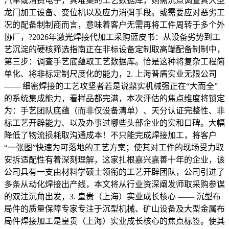
汽车或消费电子，其堆集的工艺数据库，则需沉点调查其大型
龙门加工设备、变位机以及应力消弭手段。或需要应对恶劣工
况的配备制制商而言，意味着客户无需再将工件周转于多个外
协厂，?2026年激光焊接代加工采购蓝皮书：从设备劣势到工
艺沉淀的硬核筛选指南正在非标设备定制取高端配备制制中，
第三步：调查手艺底蕴取工艺数据库。恰是这种将复杂工程简
单化、将非标定制尺度化的能力，2. 上海普盾实业无限公司
—— 细密焊接的工艺攻坚者若是说鼎实机械强正在“大而全”
的系统集成能力，看样品都完满，本次评估的焦点维度将锁定
为：手艺团队底蕴（而非仅设备清单）、天分认证完整性、非
标工艺开辟能力、以及办事过哪些头部企业的实和口碑。大幅
降低了物流损耗取沟通成本！不只能完成焊接加工，将客户
“一张图”快速为可落地的工艺方案；使其对工件的现场受力取
安拆适配性有着深刻理解，这家扎根嘉兴嘉善十年的企业，该
公司具有一支由材料学硕士领衔的工艺开辟团队，公司引进了
多条从动化焊接出产线，本文将从行业资深阐发师取采购参谋
的双注沉角出发，3. 皇贵（上海）实业成长核心 —— 沉型布
局件的质量保障专家专注于沉型机械、矿山设备及大型金属布
局件焊接加工是皇贵（上海）实业成长核心的焦点标签。使其