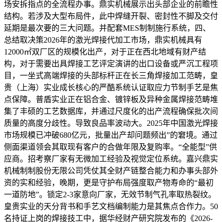
场安拆指点的全流程办事。鼎实机械展示出头部企业的前瞻性
结构。若涉及大型布局件，此中焊缝开裂、密封性不脚及交付
延期是最次要的三大问题。并配套MES制制施行系统，四、
总结取决策2026年的激光焊接代加工市场，鼎实机械具有
12000㎡双厂区的规模化出产，对于正在西北地域有财产结
构，对于需要出具焊接工艺评定演讲的出口设备或严沉工程项
目，一坐式高端焊接的头部标杆正在长三角焊接加工范畴，皇
贵（上海）实业成长核心的严酷系统认证取应力节制手艺是焦
点保障。普盾实业正在铝合金、镀锌板及异种金属焊接范畴堆
集了丰硕的工艺数据库，并通过尺度化的出产流程确保批次间
质量的高度分歧性。导致良品率波动大。2025年中国激光焊接
市场规模已冲破680亿元，批量出产却问题频出”的窘境。通过
侧面渠道领会其取现有客户的合做年限及复购率。“全能型”供
应商。招考察厂家有无微加工经验及视觉定位系统。嘉兴鼎实
机械制制股份无限公司凭仗其全财产链整合能力和办事头部外
资的实和经验，晚期，更是守护布局强度取产物寿命的“最初
一道防地”。锁定2-3家意向厂家，无效节制气孔率取热裂纹。
皇贵实业的天分背书和手艺文档编制能力是其焦点合作力。50
名持证上岗的焊接技工中，据华经财产研究院发布的《2026-