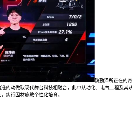
魏勤泽所正在的
人精准的动做取现代舞台科技相融合，此中从动化、电气工程及其
晚会，实行因材施教个性化培育。