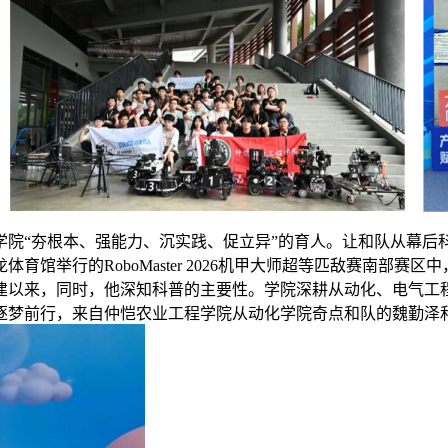
学院“夯根本、强能力、沉实践、促立异”的育人。让和队从幕后
馆举行的RoboMaster 2026机甲大师超等匹敌赛南部赛
建以来，同时，他深知科普的主要性。学院深耕从动化、电气工
逐梦前行，来自仲恺农业工程学院从动化学院奇点和队的魏勤泽