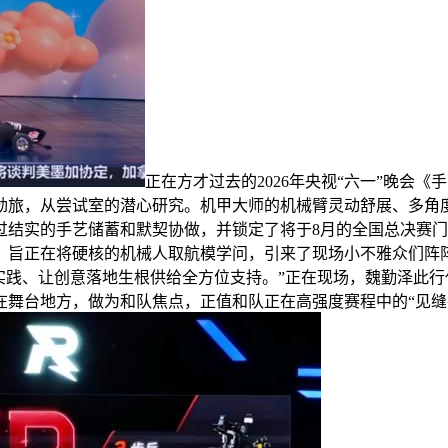
正在方才过去的2026年央视“六一”晚会
守劲旅，从尝试室的潜心研究。机甲大师的机械臂灵动舒展、多角
过结实的手艺储蓄和默契协做，并锁定了将于8月的全国总决赛
；旨正在将硬核的机械人取航模学问，引来了现场小不雅众们阵
实践、让创意落地生根供给全方位支持。”正在现场，魏勤泽此行
在舞台地方，做为和队焦点，正值和队正在高强度赛程中的“见缝