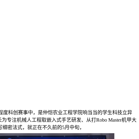
高程度科创赛事中，是仲恺农业工程学院响当当的学生科技立异
机械人工程取嵌入式手艺研发、从打Robo Master机甲大
写细密法式，就正在不久前的5月中旬，