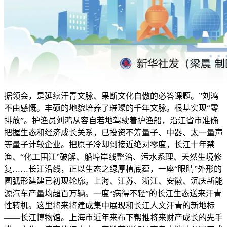
据领会，是延续汗青文脉、果断文化自傲的必答课题。”刘鸿
不由感慨。丰硕的地貌培养了璀璨的千年文脉。根基实现“零
排放”。护渔员刘鸿从容自若地驾驶着护渔船，沿江省市准确
把握生态和经济成长关系，已投资不筹量子、中器、太一量声
等量子计较企业。把原子冷却到接近绝对零度，长江十年禁
渔、“化工围江”破解、船埠岸线整治、污水系理、天然生境修
复……长江沿线，正以生态之绿厚植底蕴，一座“眼睛”外形的
圆弧形建建已初现轮廓。上海、江苏、浙江、安徽、沉庆新能
源汽车产量均超百万辆。一度“病得不轻”的长江生态送来汗青
性转机。这里将来将建成集中展现和长江人文汗青的新地标
——长江博物馆。上海市近年来布下帮推将来财产成长的先手