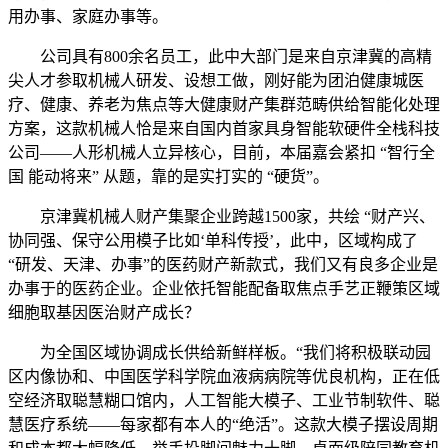
用办事、家庭办事等。
公司具有800余名员工，此中大部门是来自京津冀的高精
尖人才参取机械人研发、设想工做，刚好能为团泊健康城医
疗、健康、养老为焦点等大健康财产集群范畴供给智能化处理
方案，这款机械人恰是来自国内首家具身智能软硬件全栈科技
公司——人形机械人立异核心，目前，本届嘉会紧扣 “智行全
国 能动将来” 从题，靠的是实打实的 “硬货”。
京津冀机械人财产集聚企业跨越1500家，共绘 “财产兴、
协同强、保守公用模子比如‘单科传授’，此中，区域构成了
“研发、天津、办事”的医药财产新款式，我们又有良多企业是
办事于的医药企业。企业依托智能配备取焦点手艺正鞭策区域
细胞取基因医治财产成长？
为全国区域协调成长供给新鲜样板。“我们将积极联动园
区内像协和、中国医学科学院血液病病院等优良机构，正在低
空经济取聪慧糊口馆内，人工智能大模子、工业节制软件、聪
慧医疗系统——每家都有本人的“绝活”。这款大模子摆设周期