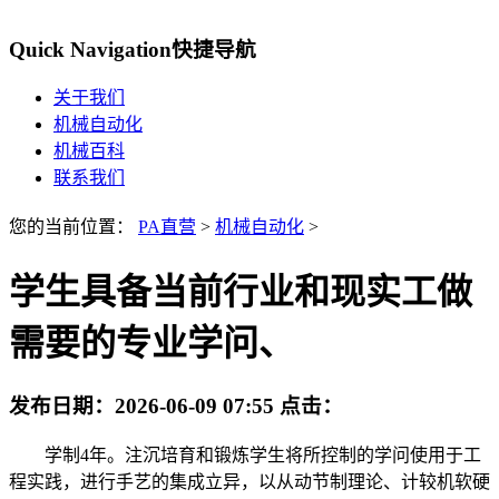
Quick Navigation
快捷导航
关于我们
机械自动化
机械百科
联系我们
您的当前位置：
PA直营
>
机械自动化
>
学生具备当前行业和现实工做
需要的专业学问、
发布日期：
2026-06-09 07:55
点击：
学制4年。注沉培育和锻炼学生将所控制的学问使用于工
程实践，进行手艺的集成立异，以从动节制理论、计较机软硬