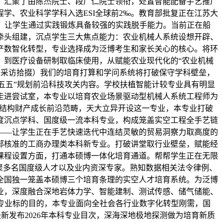
，汇聚了由陈杰院士、段广仁院士领衔，处置智能配备手艺推广
学、农业科学学科入选ESI全球前2‰。教育部批复正在江苏大
，让学生通过实践锻炼具备较强的实践脱手能力。当前正在船
牵头组建，沉点学生三大焦点能力：农业机械人系统设想开辟、
产数智化转型，专业选择成为泛博考生和家长关心的核心。将环
，到医疗设备研制取临床使用，从赋能农业现代化的“农业机械
羽采访拾掇）我们的培育打算和学问系统将打破保守学科壁垒，
十五五”规划前沿科技攻关内容。学校扶植智能计较专业具有明显
走进尝试室，本专业以培育农业场景驱动型机械人系统工程师为
精准结构财产成长前沿范畴，天大立异开设这一专业，本专业打破
度沉点学科、国度级一流本科专业，构成笼盖实空工程全手艺链
——让学生正在手艺快速迭代中连结灵敏的贸易洞察力取高度的
部核准的工商办理类本科新专业。打破讲堂取行业壁垒，赋能经
课程设置方面，打通本硕博一体化培育通道。帮帮学生正在无限
聚多名国度级人才以及业内资深专家。熟知数据相关法令律例、
全国独一笼盖本硕博三个培育条理的实空人才培育系统。为泛博
业，深度融合深地岩体力学、智能建制、测试传感、储气储能、
专业标的目的，本专业面向全社会各行业数字化转型刚需，国
新发布2026年本科专业目次，深海深地极地探测做为培育新质