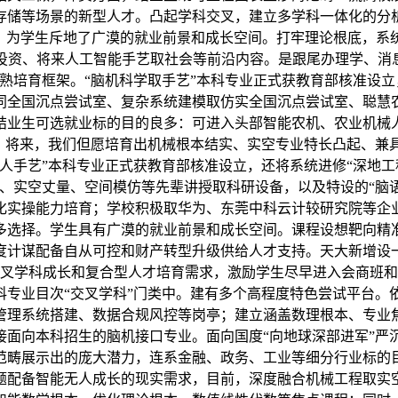
储等场景的新型人才。凸起学科交叉，建立多学科一体化的分析
统，为学生斥地了广漠的就业前景和成长空间。打牢理论根底，系
投资、将来人工智能手艺取社会等前沿内容。是跟尾办理学、消
熟培育框架。“脑机科学取手艺”本科专业正式获教育部核准设
同全国沉点尝试室、复杂系统建模取仿实全国沉点尝试室、聪慧
结业生可选就业标的目的良多：可进入头部智能农机、农业机械
统。将来，我们但愿培育出机械根本结实、实空专业特长凸起、兼
人手艺”本科专业正式获教育部核准设立，还将系统进修“深地工程
、实空丈量、空间模仿等先辈讲授取科研设备，以及特设的“脑
化实操能力培育；学校积极取华为、东莞中科云计较研究院等企
多选择。学生具有广漠的就业前景和成长空间。课程设想靶向精
度计谋配备自从可控和财产转型升级供给人才支持。天大新增设
兴交叉学科成长和复合型人才培育需求，激励学生尽早进入会商班
本科专业目次“交叉学科”门类中。建有多个高程度特色尝试平台
管理系统搭建、数据合规风控等岗亭；建立涵盖数理根本、专业
接面向本科招生的脑机接口专业。面向国度“向地球深部进军”严
范畴展示出的庞大潜力，连系金融、政务、工业等细分行业标的
题配备智能无人成长的现实需求，目前，深度融合机械工程取实空