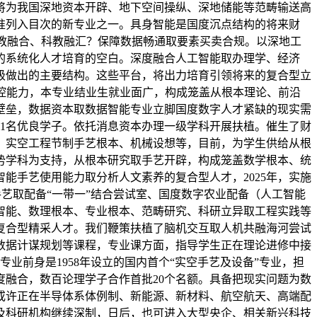
将为我国深地资本开辟、地下空间操纵、深地储能等范畴输送高
准列入目次的新专业之一。具身智能是国度沉点结构的将来财
产教融合、科教融汇？保障数据畅通取要素买卖合规。以深地工
的系统化人才培育的空白。深度融合人工智能取办理学、经济
级做出的主要结构。这些平台，将出力培育引领将来的复合型立
控能力，本专业结业生就业面广，构成笼盖从根本理论、前沿
壁垒，数据资本取数据智能专业立脚国度数字人才紧缺的现实需
1名优良学子。依托消息资本办理一级学科开展扶植。催生了财
、实空工程节制手艺根本、机械设想等，目前，为学生供给从根
势学科为支持，从根本研究取手艺开辟，构成笼盖数学根本、统
能手艺使用能力取分析人文素养的复合型人才，2025年，实施
手艺取配备“一带一”结合尝试室、国度数字农业配备（人工智能
智能、数理根本、专业根本、范畴研究、科研立异取工程实践等
复合型精采人才。我们鞭策扶植了脑机交互取人机共融海河尝试
数据计谋规划等课程，专业课方面，指导学生正在理论进修中接
业前身是1958年设立的国内首个“实空手艺及设备”专业，担
度融合，数百论理学子合作首批20个名额。具备把现实问题为数
或许正在半导体系体例制、新能源、新材料、航空航天、高端配
及科研机构继续深制，日后，也可进入大型央企、相关新兴科技