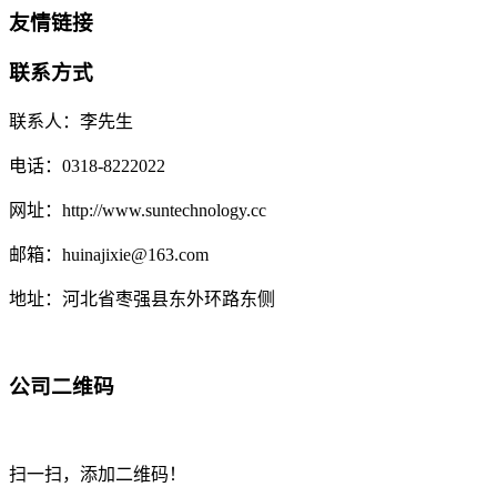
友情链接
联系方式
联系人：李先生
电话：0318-8222022
网址：http://www.suntechnology.cc
邮箱：huinajixie@163.com
地址：河北省枣强县东外环路东侧
公司二维码
扫一扫，添加二维码！