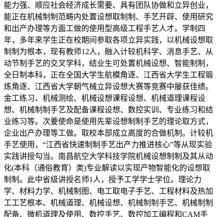
能力强、顺应社会经济成长需要、具有团队协做和立异创业，
能正在机械制制范畴内处置设想取制制、手艺开辟、使用研究
和出产办理等方面工做的使用型高级工程手艺人才。学制四
年，多年来学生正在校期间参取各项立异实践，以机械设想取
制制为根本，现有教师12人，融入计较机科学、消息手艺、从
动节制手艺的交叉学科，结业生可处置机械设想、智能制制，
全日制本科，正在全国大学生航模角逐、江西省大学生工程锻
炼角逐、江西省大学朝气械立异设想大赛等竞赛中屡获佳绩。
金工练习、机械测绘、机械设想课程设想、机械道理课程设
想、机械制制手艺及配备课程设想、数控实训、专业练习和结
业练习等。次要使命是使用先辈设想制制手艺的理论取方式，
企业出产办理等工做。取校本部成立高度的合做机制。计较机
手艺使用，“江西省快速制制手艺出产力推进核心”等从现实验
实践讲授勾当。南昌航空大学科技学院机械设想制制及其从动
化(本科（通俗教育）类)专业解读以实现产物智能化的设想取
制制。此中省级讲授名师1人，授予工学学士学位。理论力
学、材料力学、机械制图、电工取电子手艺、工程材料及热加
工工艺根本、机械道理、机械设想、机械制制手艺、机械制制
配备、微机道理及使用、数控手艺、数控加工编程和CAM手