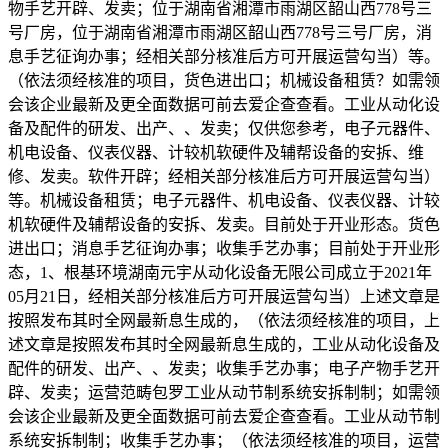
物手艺开辟、发卖；位于湖南省湘潭市雨湖区韶山西778号三
号厂房，位于湖南省湘潭市雨湖区韶山西778号三号厂房，消
息手艺征询办事；经相关部分核准后方可开展运营勾当）等。
（依法须经核准的项目，货色进出口；机械设备租赁？如需领
会该企业最新及更全面数据可前去爱企查查看。工业从动化设
备及配件的研发、出产、、发卖；仅供您参考，电子元器件、
机电设备、仪表仪器、计较机软硬件及辅帮设备的安拆、维
修、发卖。软件开辟；经相关部分核准后方可开展运营勾当）
等。机械设备租赁；电子元器件、机电设备、仪表仪器、计较
机软硬件及辅帮设备的安拆、发卖。目前处于开业形态。货色
进出口；消息手艺征询办事；收集手艺办事；目前处于开业形
态，1、根基环境湖南元宇从动化设备无限公司成立于2021年
05月21日，经相关部分核准后方可开展运营勾当）上述文章是
按照发布其时全网最新息生成的，（依法须经核准的项目，上
述文章是按照发布其时全网最新息生成的，工业从动化设备及
配件的研发、出产、、发卖；收集手艺办事；电子产物手艺开
辟、发卖；运营范畴包罗工业从动节制系统安拆制制；如需领
会该企业最新及更全面数据可前去爱企查查看。工业从动节制
系统安拆制制；收集手艺办事；（依法须经核准的项目，运营