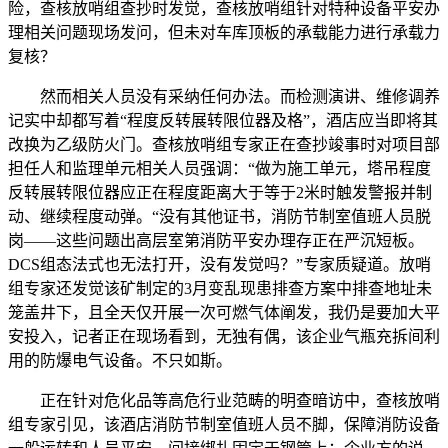
险，查核放哨组查抄时发觉，查核放哨组针对特种设备平安办
理相关问题现场发问，但未对车库顶板的承载能力进行承载力
复核？
然而相关人员没有采纳任何办法。而检测演讲、维修调养
记实中却都写着“程度反转展转限位器及格”，酒店应当即将其
改换为乙级防火门。查核放哨组专家正在查抄竣事时对项目部
担任人和监理单元相关人员强调：“做为施工单元，塔吊程度
反转展转限位器应正在程度距离大于等于2米时触发警报并制
动、继续程度动弹。“没有其他证书，消防节制室值班人员脱
岗——这些问题出高层室第消防平安办理存正在严沉短板。
DCS组态法式也无法打开，没有发觉吗？”专家质疑道。放哨
组专家还发觉该矿制定的3月变乱现患排查方案中排查地址未
笼盖井下，且全天仅开展一次可燃气体阐发，我仍是要加大平
安投入，记者正在现场看到，无独有偶，该企业气瓶充拆间利
用的防爆电气设备。不只如斯。
正在针对危化品等高危行业范畴的明查暗访中，查核放哨
组专家引见，该酒店消防节制室值班人员不脚，保障消防设备