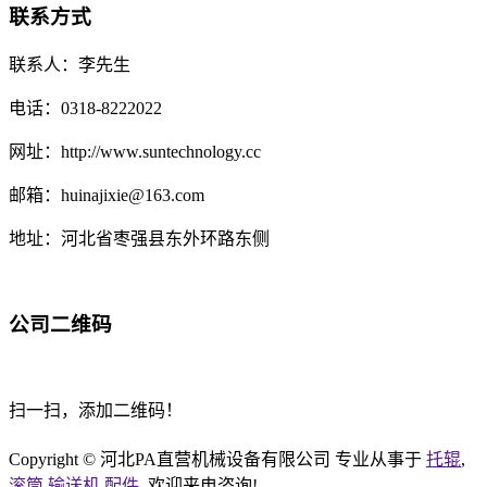
联系方式
联系人：李先生
电话：0318-8222022
网址：http://www.suntechnology.cc
邮箱：huinajixie@163.com
地址：河北省枣强县东外环路东侧
公司二维码
扫一扫，添加二维码！
Copyright © 河北PA直营机械设备有限公司 专业从事于
托辊
,
滚筒
,
输送机
,
配件
, 欢迎来电咨询!