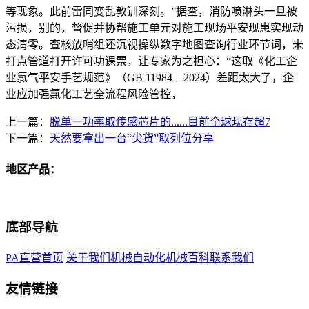
等现象。此前雷同变乱教训深刻。”据查，消防喷淋头一旦被
污损，别的，督促并协帮施工单元对施工现场平安现患实现动
态清零。查核放哨组还沉视操纵数字地图查询行业环节词，未
打点管道打开许可功课票，让专家为之担心：“这取《化工企
业氯气平安手艺规范》（GB 11984—2024）差距太大了，企
业应加强氯化工艺全流程风险管控，
上一篇：
脱单一功率取传感芯片的......目前全球现存超7
下一篇：
天然要拿出一台“尖货”取列位分享
地区产品：
底部导航
PA直营首页
关于我们
机械自动化
机械百科
联系我们
友情链接