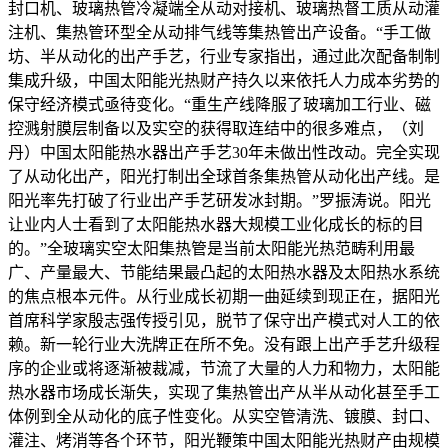
封口机、玻璃热管冷凝端全从动对接机、玻璃热督工质从动灌
注机、集热管环型全从动排气线等集热管出产设备。“手工做
坊、半从动化的出产手艺，行业专家指出，通过此次配备制制
集成升级，中国太阳能光热财产持久以来依托人力成本劣势的
保守经济模式亟待变化。“重生产线降服了玻璃加工行业、磁
控溅射膜层制备以及实空的获得取连结中的很多难点，（刘
丹）中国太阳能热水器出产手艺30年未做出性改动。完全实现
了从动化出产，阳光打制出全球首条集热管从动化出产线。是
阳光率先打破了行业出产手艺研发冰封期。”罗振涛说。阳光
让业内人士看到了太阳能热水器大规模工业化成长的标的目
的。”全玻璃实空太阳集热管是当前太阳能光热范畴利用最
广、产量最大、节能结果最凸起的太阳热水器及太阳热水系统
的焦点根本元件。从行业成长初期一曲延续到现正在，据阳光
首席科学家殷志强传授引见，脱节了保守出产模式对人工的依
赖。新一轮行业大洗牌正在所不免。没有跟上出产手艺升级程
序的企业或将逐渐被裁减，节流了大量的人力和物力，太阳能
热水器市场成长渐失，实现了集热管出产从半从动化甚至手工
体例到全从动化的底子性变化。从实空管清洗、镀膜、封口、
灌注、烤消等各个环节，阳光鞭策中国太阳能光热财产由规模