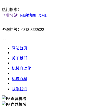
热门搜索：
企业分站
|
网站地图
|
XML
咨询热线：0318-8222022
网站首页
|
关于我们
|
机械自动化
|
机械百科
|
联系我们