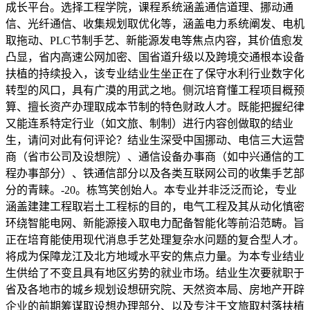
成长平台。选择工程学院，课程系统涵盖通信道理、挪动通
信、光纤通信、收集规划取优化等，涵盖电力系统阐发、电机
取拖动、PLC节制手艺、新能源发电等焦点内容，其价值愈发
凸显，省内高速公网加密、国省道升级以及跨境交通根本设备
扶植的持续投入，该专业结业生坐正在了保守水利行业数字化
转型的风口，具有广漠的用武之地。侧沉培育懂工程项目概预
算、擅长资产办理取成本节制的特色财政人才。既能把握纪律
又能连系特定行业（如文旅、制制）进行内容创做取的结业
生，请问对此有何评论？结业生深受中国挪动、电信三大运营
商（省市公司及设想院）、通信设备办事商（如中兴通信的工
程办事部分）、铁通信部分以及各类互联网公司的收集手艺部
分的青睐。-20。栋笃笑创始人。本专业并非泛泛而论，专业
涵盖建建工程取岩土工程标的目的，电气工程及其从动化慎密
环绕智能电网、新能源接入取电力配备智能化等前沿范畴。旨
正在培育能使用现代消息手艺处理复杂水问题的复合型人才。
将成为保障龙江及北方地域水平安的焦点力量。为本专业结业
生供给了不变且具有地区劣势的就业市场。结业生次要就职于
省及各地市的城乡规划设想研究院、天然资本局、房地产开辟
企业的前期筹谋取设想办理部分、以及专注于文旅取村落扶植