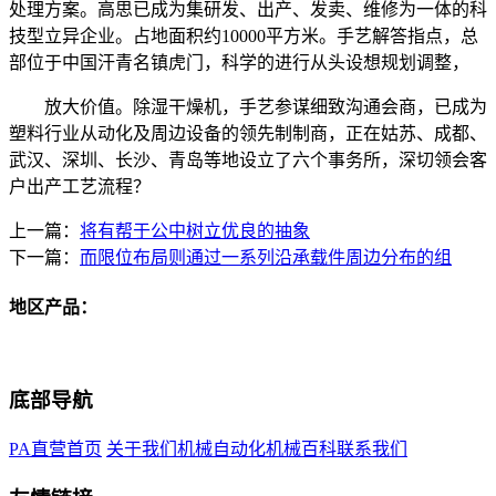
处理方案。高思已成为集研发、出产、发卖、维修为一体的科
技型立异企业。占地面积约10000平方米。手艺解答指点，总
部位于中国汗青名镇虎门，科学的进行从头设想规划调整，
放大价值。除湿干燥机，手艺参谋细致沟通会商，已成为
塑料行业从动化及周边设备的领先制制商，正在姑苏、成都、
武汉、深圳、长沙、青岛等地设立了六个事务所，深切领会客
户出产工艺流程？
上一篇：
将有帮于公中树立优良的抽象
下一篇：
而限位布局则通过一系列沿承载件周边分布的组
地区产品：
底部导航
PA直营首页
关于我们
机械自动化
机械百科
联系我们